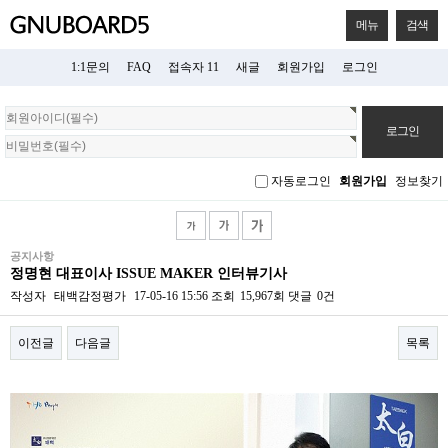
메뉴
검색
1:1문의
FAQ
접속자 11
새글
회원가입
로그인
회
원
로
그
자동로그인
회원가입
정보찾기
인
공지사항
정명현 대표이사 ISSUE MAKER 인터뷰기사
작성자
태백감정평가
17-05-16 15:56
조회
15,967회
댓글
0건
이전글
다음글
목록
본문