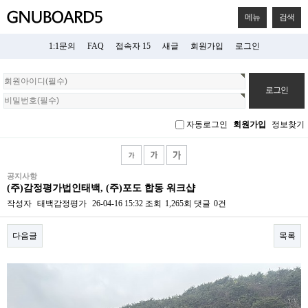
메뉴
검색
1:1문의
FAQ
접속자 15
새글
회원가입
로그인
회
원
로
그
자동로그인
회원가입
정보찾기
인
공지사항
(주)감정평가법인태백, (주)포도 합동 워크샵
작성자
태백감정평가
26-04-16 15:32
조회
1,265회
댓글
0건
다음글
목록
본문