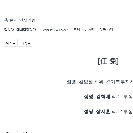
축 본사 인사명령
작성자
태백감정평가
25-06-24 16:52
조회
3,736회
댓글
0건
이전글
다음글
[任 免]
성명: 김보성
직
위: 경기북부지
성명: 김혁배
직위: 부장
성명: 장지훈
직위: 부장