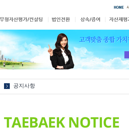
무형자산평가/컨설팅
법인전환
상속/증여
자산재평
영업권
부동산
상속/증여
자산재평
특허권
무형자산
상표권
기타
공지사항