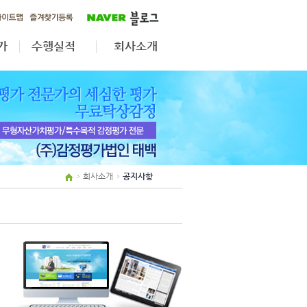
가
수행실적
회사소개
가
무형자산·법인전환
공지사항
자산재평가
업무분야
상속·증여
조직도
보상평가
인원현황
제휴사보기
회사소개
공지사항
오시는길