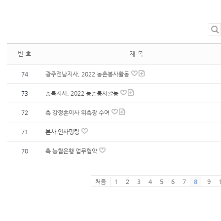
번 호
제 목
74
광주전남지사, 2022 농촌봉사활동
73
충북지사, 2022 농촌봉사활동
72
축 강정훈이사 위촉장 수여
71
본사 인사명령
70
축 농협은행 업무협약
처음
1
2
3
4
5
6
7
8
9