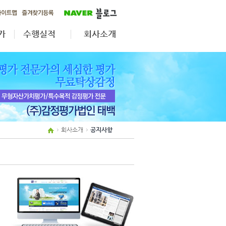
가
수행실적
회사소개
가
무형자산·법인전환
공지사항
자산재평가
업무분야
상속·증여
조직도
보상평가
인원현황
제휴사보기
회사소개
공지사항
오시는길