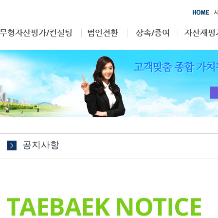
무형자산평가/컨설팅
법인전환
상속/증여
자산재평
영업권
부동산
상속/증여
자산재평
특허권
무형자산
상표권
기타
공지사항