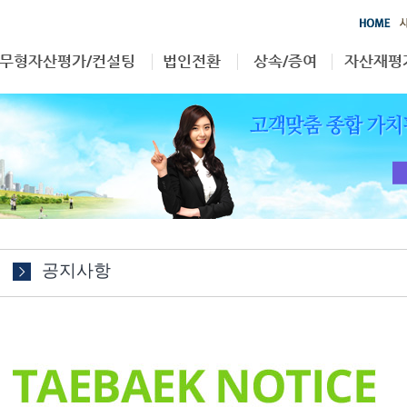
무형자산평가/컨설팅
법인전환
상속/증여
자산재평
영업권
부동산
상속/증여
자산재평
특허권
무형자산
상표권
기타
공지사항