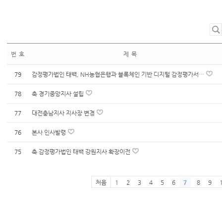
번 호
제 목
79
감정평가법인 태백, NH농협은행과 블록체인 기반 디지털 감정평가서…
78
축 경기중앙지사 설립
77
대전충남지사 지사장 변경
76
본사 인사발령
75
축 감정평가법인 태백 강원지사 확장이전
처음
1
2
3
4
5
6
7
8
9