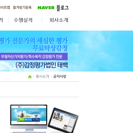
가
수행실적
회사소개
가
무형자산·법인전환
공지사항
자산재평가
업무분야
상속·증여
조직도
보상평가
인원현황
제휴사보기
회사소개
공지사항
오시는길