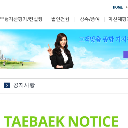
무형자산평가/컨설팅
법인전환
상속/증여
자산재평
영업권
부동산
상속/증여
자산재평
특허권
무형자산
상표권
기타
공지사항