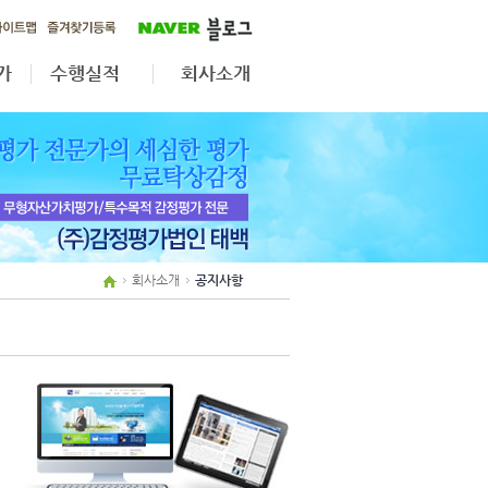
가
수행실적
회사소개
가
무형자산·법인전환
공지사항
자산재평가
업무분야
상속·증여
조직도
보상평가
인원현황
제휴사보기
회사소개
공지사항
오시는길